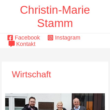
Zum
Christin-Marie
Inhalt
springen
Stamm
Facebook
Instagram
Kontakt
Wirtschaft
Zum
gemeinsamen
Austausch