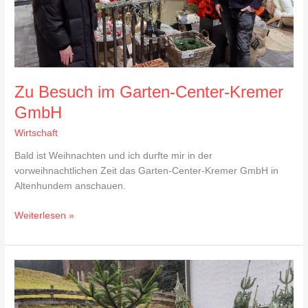
Zu Besuch im Garten-Center-Kremer
GmbH
Wirtschaft
Bald ist Weihnachten und ich durfte mir in der
vorweihnachtlichen Zeit das Garten-Center-Kremer GmbH in
Altenhundem anschauen.
Weiterlesen »
Auf
der
Suche