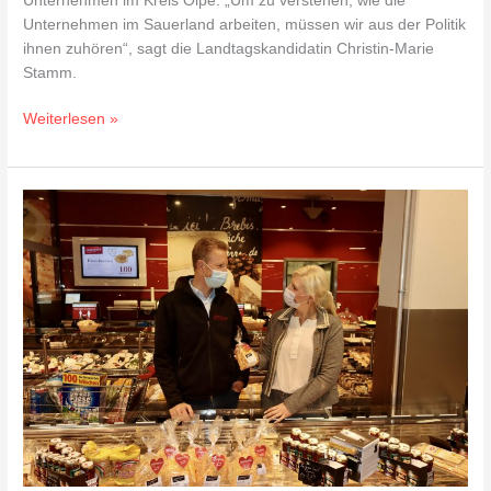
Unternehmen im Kreis Olpe: „Um zu verstehen, wie die
Unternehmen im Sauerland arbeiten, müssen wir aus der Politik
ihnen zuhören“, sagt die Landtagskandidatin Christin-Marie
Stamm.
Weiterlesen »
Im
Gespräch
mit
Geschäftsführer
Peter
Dornseifer
vom
Dornseifers
Fischmarkt