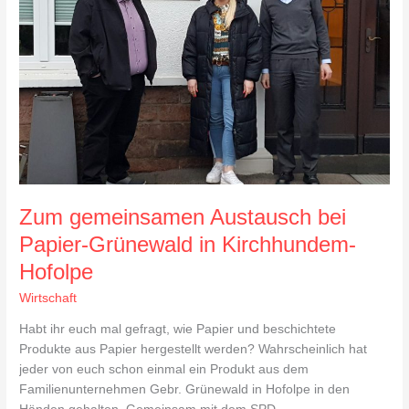
bei
Papier-
Grünewald
in
Kirchhundem-
Hofolpe
Zum gemeinsamen Austausch bei
Papier-Grünewald in Kirchhundem-
Hofolpe
Wirtschaft
Habt ihr euch mal gefragt, wie Papier und beschichtete
Produkte aus Papier hergestellt werden? Wahrscheinlich hat
jeder von euch schon einmal ein Produkt aus dem
Familienunternehmen Gebr. Grünewald in Hofolpe in den