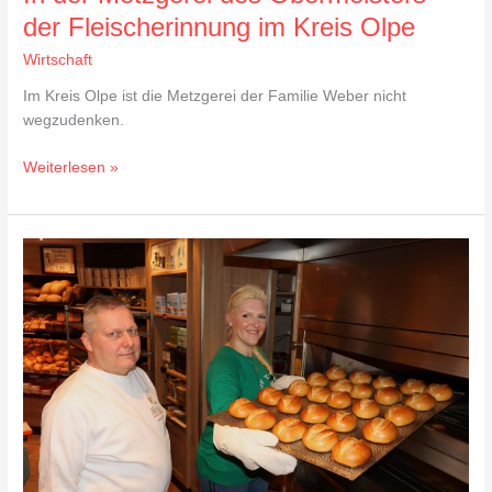
der Fleischerinnung im Kreis Olpe
Wirtschaft
Im Kreis Olpe ist die Metzgerei der Familie Weber nicht
wegzudenken.
Weiterlesen »
Zu
Besuch
in
der
Backstube
von
der
Familienbäckerei
Junge
in
Wenden