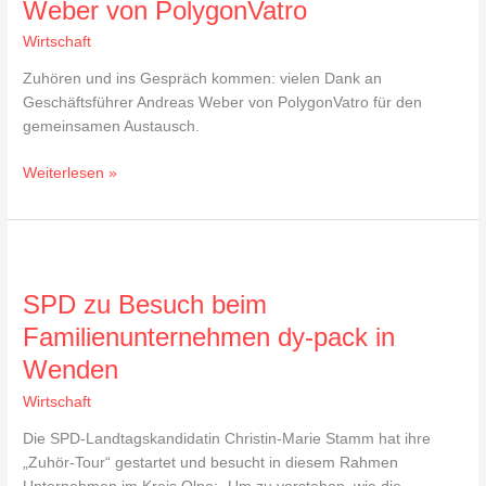
Weber von PolygonVatro
Wirtschaft
Zuhören und ins Gespräch kommen: vielen Dank an
Geschäftsführer Andreas Weber von PolygonVatro für den
gemeinsamen Austausch.
Weiterlesen »
SPD
zu
SPD zu Besuch beim
Besuch
beim
Familienunternehmen dy-pack in
Familienunternehmen
Wenden
dy-
pack
Wirtschaft
in
Die SPD-Landtagskandidatin Christin-Marie Stamm hat ihre
Wenden
„Zuhör-Tour“ gestartet und besucht in diesem Rahmen