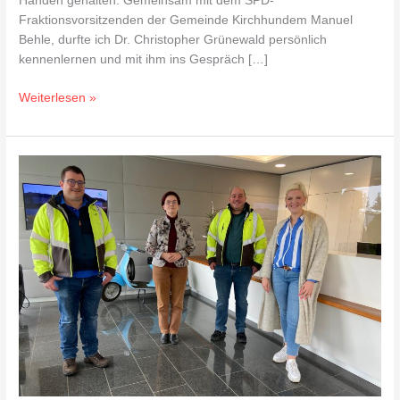
Händen gehalten. Gemeinsam mit dem SPD-
Fraktionsvorsitzenden der Gemeinde Kirchhundem Manuel
Behle, durfte ich Dr. Christopher Grünewald persönlich
kennenlernen und mit ihm ins Gespräch […]
Weiterlesen »
Mit
Europaabgeordneten
Birgit
Sippel
zu
Gast
beim
Familienbetrieb
Hufnagel-
Service