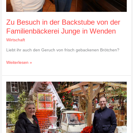
Zu Besuch in der Backstube von der
Familienbäckerei Junge in Wenden
Wirtschaft
Liebt ihr auch den Geruch von frisch gebackenen Brötchen?
Weiterlesen »
Zu
Besuch
im
Garten-
Center-
Kremer
GmbH