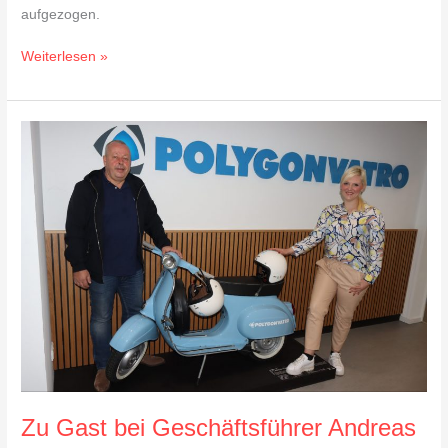
aufgezogen.
Weiterlesen »
Zu
Gast
bei
Geschäftsführer
Andreas
Weber
von
PolygonVatro
Zu Gast bei Geschäftsführer Andreas