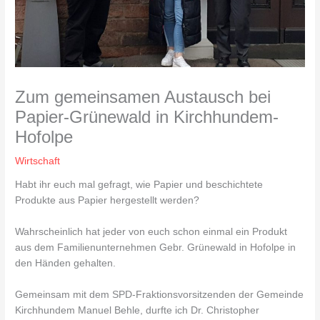
Zum gemeinsamen Austausch bei
Papier-Grünewald in Kirchhundem-
Hofolpe
Wirtschaft
Habt ihr euch mal gefragt, wie Papier und beschichtete
Produkte aus Papier hergestellt werden?
Wahrscheinlich hat jeder von euch schon einmal ein Produkt
aus dem Familienunternehmen Gebr. Grünewald in Hofolpe in
den Händen gehalten.
Gemeinsam mit dem SPD-Fraktionsvorsitzenden der Gemeinde
Kirchhundem Manuel Behle, durfte ich Dr. Christopher