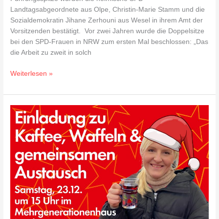
Landtagsabgeordnete aus Olpe, Christin-Marie Stamm und die
Sozialdemokratin Jihane Zerhouni aus Wesel in ihrem Amt der
Vorsitzenden bestätigt. Vor zwei Jahren wurde die Doppelsitze
bei den SPD-Frauen in NRW zum ersten Mal beschlossen: „Das
die Arbeit zu zweit in solch
Weiterlesen »
Gemeinsam
gegen
Einsamkeit
in
der
Weihnachtszeit