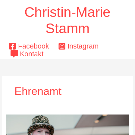
Zum
Christin-Marie
Inhalt
springen
Stamm
Facebook
Instagram
Kontakt
Ehrenamt
Wo
Konfetti
fliegt,