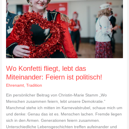
lebt
das
Miteinander:
Feiern
ist
politisch!
Wo Konfetti fliegt, lebt das
Miteinander: Feiern ist politisch!
Ehrenamt
,
Tradition
Ein persönlicher Beitrag von Christin-Marie Stamm „Wo
Menschen zusammen feiern, lebt unsere Demokratie.“
Manchmal stehe ich mitten im Karnevalstrubel, schaue mich um
und denke: Genau das ist es. Menschen lachen. Fremde liegen
sich in den Armen. Generationen feiern zusammen.
Unterschiedliche Lebensgeschichten treffen aufeinander und