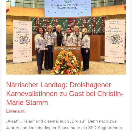
Landtag:
Drolshagener
Karnevalistinnen
zu
Gast
bei
Christin-
Marie
Stamm
Närrischer Landtag: Drolshagener
Karnevalistinnen zu Gast bei Christin-
Marie Stamm
Ehrenamt
„Alaaf“, „Helau“ und diesmal auch „Drolau“. Denn nach zwei
Jahren pandemiebedingter Pause hatte die SPD-Abgeordnete