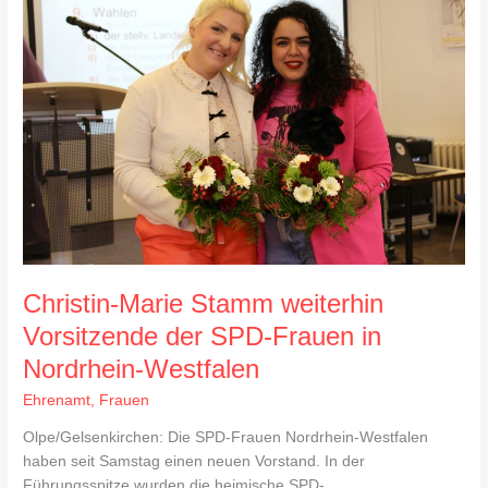
Marie
Stamm
weiterhin
Vorsitzende
der
SPD-
Frauen
in
Nordrhein-
Westfalen
Christin-Marie Stamm weiterhin
Vorsitzende der SPD-Frauen in
Nordrhein-Westfalen
Ehrenamt
,
Frauen
Olpe/Gelsenkirchen: Die SPD-Frauen Nordrhein-Westfalen
haben seit Samstag einen neuen Vorstand. In der
Führungsspitze wurden die heimische SPD-