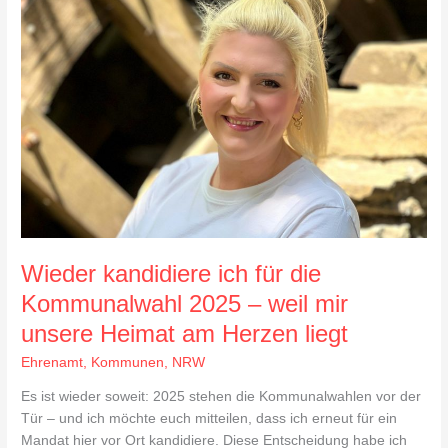
ich
für
die
Kommunalwahl
2025
–
weil
mir
unsere
Heimat
am
Herzen
Wieder kandidiere ich für die
liegt
Kommunalwahl 2025 – weil mir
unsere Heimat am Herzen liegt
Ehrenamt
,
Kommunen
,
NRW
Es ist wieder soweit: 2025 stehen die Kommunalwahlen vor der
Tür – und ich möchte euch mitteilen, dass ich erneut für ein
Mandat hier vor Ort kandidiere. Diese Entscheidung habe ich