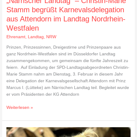
„Närrischer Landtag“ – Christin-Marie
Stamm begrüßt Karnevalsdelegation
aus Attendorn im Landtag Nordrhein-
Westfalen
Ehrenamt
,
Landtag
,
NRW
Prinzen, Prinzessinnen, Dreigestirne und Prinzenpaare aus
ganz Nordrhein-Westfalen sind im Düsseldorfer Landtag
zusammengekommen, um gemeinsam die fünfte Jahreszeit zu
feiern. Auf Einladung der SPD-Landtagsabgeordneten Christin-
Marie Stamm nahm am Dienstag, 3. Februar in diesem Jahr
eine Delegation der Karnevalsgesellschaft Attendorn mit Prinz
Marcus I. (Lütteke) am Närrischen Landtag teil. Begleitet wurde
er vom Präsidenten der KG Attendorn
Weiterlesen »
Wieder
kandidiere