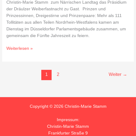
Christin-Marie Stamm zum Närrischen Landtag das Präsidium
der Dräulzer Weiberfastnacht zu Gast. Prinzen und
Prinzessinnen, Dreigestirne und Prinzenpaare: Mehr als 111
Tollitäten aus allen Teilen Nordrhein-Westfalens kamen am
Dienstag im Düsseldorfer Parlamentsgebäude zusammen, um
gemeinsam die Fünfte Jahreszeit zu feiern.
Weiterlesen »
1
2
Weiter
→
Copyright © 2026 Christin-Marie Stamm
Impressum:
Christin-Marie Stamm
Frankfurter Straße 9