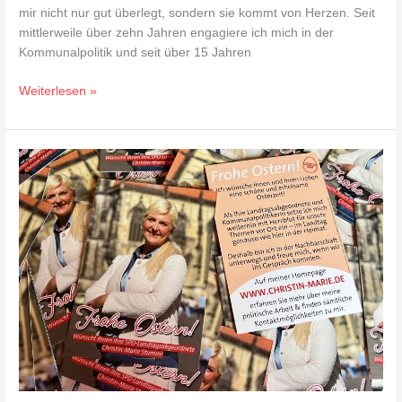
mir nicht nur gut überlegt, sondern sie kommt von Herzen. Seit
mittlerweile über zehn Jahren engagiere ich mich in der
Kommunalpolitik und seit über 15 Jahren
Weiterlesen »
Christin-
Marie
Stamm
wünscht
„Frohe
Ostern“
und
ist
auf
Zuhör-
Tour
in
der