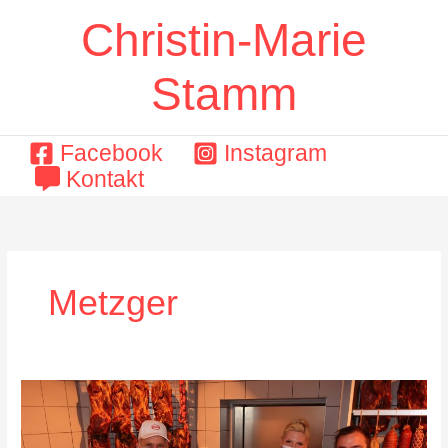
Zum
Christin-Marie
Inhalt
springen
Stamm
Facebook
Instagram
Kontakt
Metzger
In
der
Metzgerei