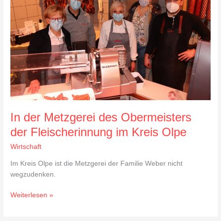
des
Obermeisters
der
Fleischerinnung
im
Kreis
Olpe
In der Metzgerei des Obermeisters
der Fleischerinnung im Kreis Olpe
Wirtschaft
Im Kreis Olpe ist die Metzgerei der Familie Weber nicht
wegzudenken.
Weiterlesen »