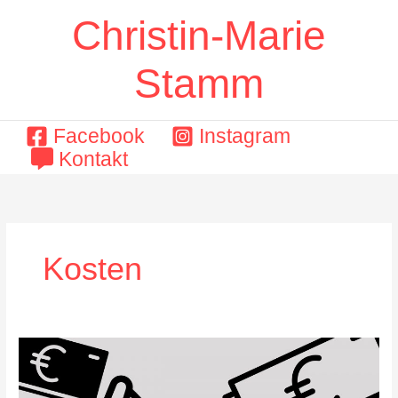
Zum
Christin-Marie
Inhalt
springen
Stamm
Facebook
Instagram
Kontakt
Kosten
Pressemitteilung:
Und
ewig