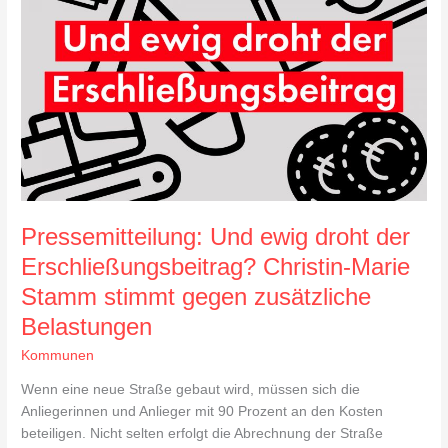
droht
der
Erschließungsbeitrag?
Christin-
Marie
Stamm
stimmt
gegen
zusätzliche
Belastungen
Pressemitteilung: Und ewig droht der
Erschließungsbeitrag? Christin-Marie
Stamm stimmt gegen zusätzliche
Belastungen
Kommunen
Wenn eine neue Straße gebaut wird, müssen sich die
Anliegerinnen und Anlieger mit 90 Prozent an den Kosten
beteiligen. Nicht selten erfolgt die Abrechnung der Straße