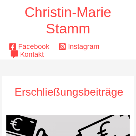
Zum
Christin-Marie
Inhalt
springen
Stamm
Facebook
Instagram
Kontakt
Erschließungsbeiträge
Pressemitteilung:
Und
ewig