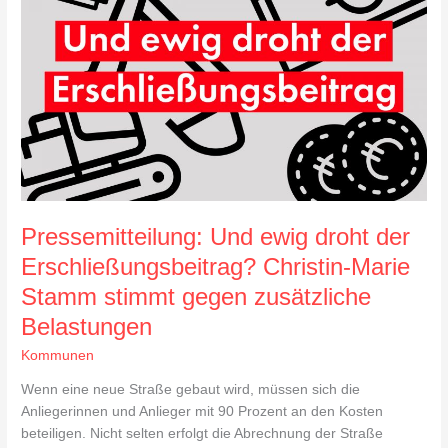
droht
der
Erschließungsbeitrag?
Christin-
Marie
Stamm
stimmt
gegen
zusätzliche
Belastungen
Pressemitteilung: Und ewig droht der
Erschließungsbeitrag? Christin-Marie
Stamm stimmt gegen zusätzliche
Belastungen
Kommunen
Wenn eine neue Straße gebaut wird, müssen sich die
Anliegerinnen und Anlieger mit 90 Prozent an den Kosten
beteiligen. Nicht selten erfolgt die Abrechnung der Straße