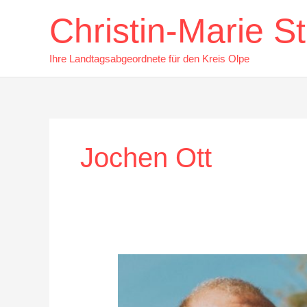
Zum
Christin-Marie 
Inhalt
springen
Ihre Landtagsabgeordnete für den Kreis Olpe
Jochen Ott
Jochen
Ott
besucht