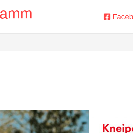
Stamm
Face