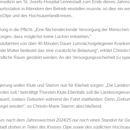
edizin am St. Josefs-Hospital Lennestadt zum Ende dieses Jahres so
sstation in Attendorn den Betrieb einstellen musste, ist dies ein we
sesOlpe und des Hochsauerlandkreises.
erung in die Pflicht: „Eine flächendeckende Versorgung der Mensche
sorgen, dass möglichst keine Lücken entstehen.“
t: Autofahrten von über 40 Minuten Dauer zumnächstgelegenen Kranke
 Mütter bedeutet das eine zusätzliche Belastung“, erklärt Christin-
ändliche Raum gestärkt werden. An der Versorgungssicherheit zu sparen, 
gierung wollen Klute und Stamm nun für Klarheit sorgen: „Die Landes
den soll,“ bekräftigt Thorsten Klute.Ebenfalls soll die Landesregierun
uert, sodass Geburten während der Fahrt stattfanden: Denn „Gebur
Regel werden“, so Christin-Marie Stamm abschließend.
es nach dem Jahreswechsel 2024/25 nur noch einen Standort für Ge
adt drohen in Teilen des Kreises Olpe sowie des südlichen Hochsau