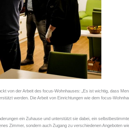
uckt von der Arbeit des focus-Wohnhauses: „Es ist wichtig, dass M
erstützt werden. Die Arbeit von Einrichtungen wie dem focus-Wohnhau
erungen ein Zuhause und unterstützt sie dabei, ein selbstbestimmt
genes Zimmer, sondern auch Zugang zu verschiedenen Angeboten wie F