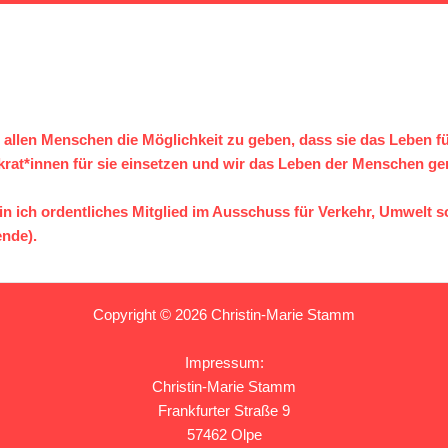
 es, allen Menschen die Möglichkeit zu geben, dass sie das Leben 
rat*innen für sie einsetzen und wir das Leben der Menschen ger
bin ich ordentliches Mitglied im Ausschuss für Verkehr, Umwelt 
ende).
Copyright © 2026 Christin-Marie Stamm
Impressum:
Christin-Marie Stamm
Frankfurter Straße 9
57462 Olpe