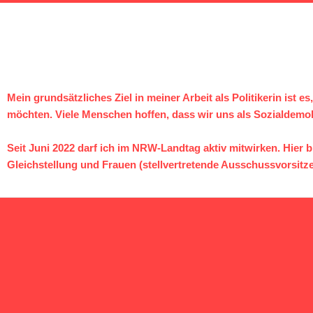
Mein grundsätzliches Ziel in meiner Arbeit als Politikerin ist
möchten. Viele Menschen hoffen, dass wir uns als Sozialdemok
Seit Juni 2022 darf ich im NRW-Landtag aktiv mitwirken. Hier 
Gleichstellung und Frauen (stellvertretende Ausschussvorsitz