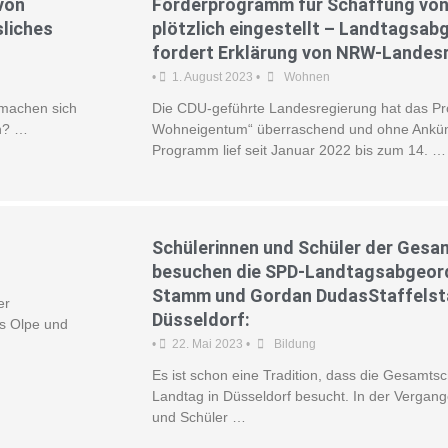
von
Förderprogramm für Schaffung vo
sliches
plötzlich eingestellt – Landtagsa
fordert Erklärung von NRW-Landes
•
1. August 2023
•
Wohnen
n machen sich
Die CDU-geführte Landesregierung hat das 
en? …
Wohneigentum“ überraschend und ohne Ankün
Programm lief seit Januar 2022 bis zum 14. …
Schülerinnen und Schüler der Ges
besuchen die SPD-Landtagsabgeord
Stamm und Gordan DudasStaffelst
er
Düsseldorf:
is Olpe und
•
22. Mai 2023
•
Bildung
Es ist schon eine Tradition, dass die Gesam
Landtag in Düsseldorf besucht. In der Vergan
und Schüler …