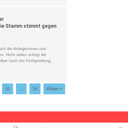
er
arie Stamm stimmt gegen
ch die Anliegerinnen und
n. Nicht selten erfolgt die
lbar nach der Fertigstellung,
10
…
24
Weiter »