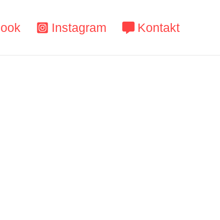
book
Instagram
Kontakt
 im Land
m