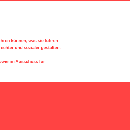
führen können, was sie führen
echter und sozialer gestalten.
sowie im Ausschuss für