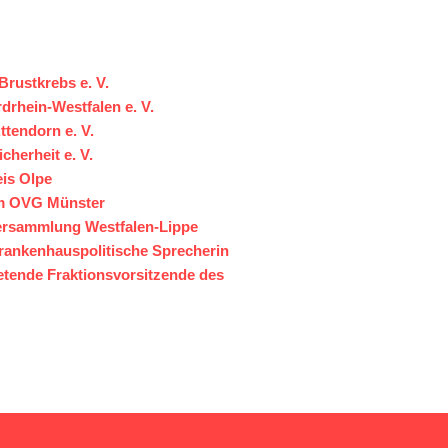
Brustkrebs e. V.
drhein-Westfalen e. V.
ttendorn e. V.
cherheit e. V.
eis Olpe
 am OVG Münster
versammlung Westfalen-Lippe
rankenhauspolitische Sprecherin
etende Fraktionsvorsitzende des