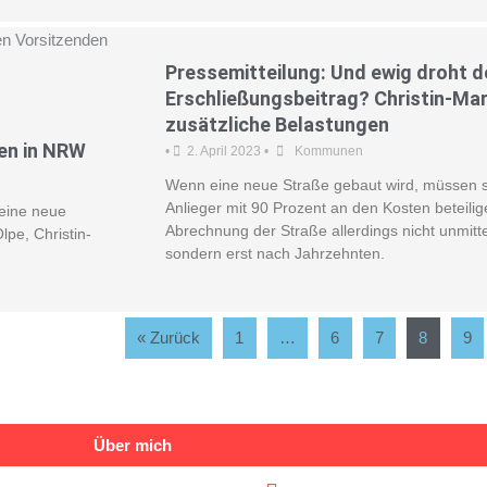
Pressemitteilung: Und ewig droht d
Erschließungsbeitrag? Christin-M
zusätzliche Belastungen
en in NRW
•
2. April 2023
•
Kommunen
Wenn eine neue Straße gebaut wird, müssen si
Anlieger mit 90 Prozent an den Kosten beteilige
eine neue
Abrechnung der Straße allerdings nicht unmitte
pe, Christin-
sondern erst nach Jahrzehnten.
« Zurück
1
…
6
7
8
9
Über mich