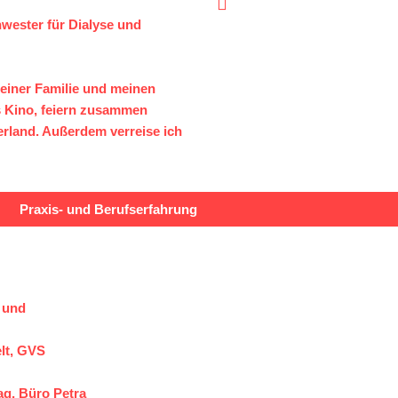
wester für Dialyse und
 meiner Familie und meinen
 Kino, feiern zusammen
rland. Außerdem verreise ich
Praxis- und Berufserfahrung
 und
elt, GVS
ag, Büro Petra