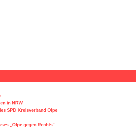
e
uen in NRW
e des SPD Kreisverband Olpe
isses „Olpe gegen Rechts“