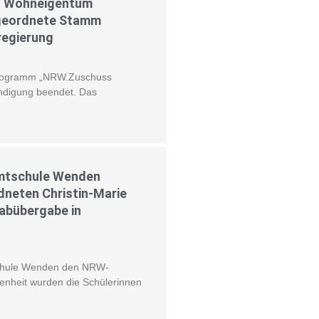
n Wohneigentum
bgeordnete Stamm
regierung
Programm „NRW.Zuschuss
digung beendet. Das
amtschule Wenden
neten Christin-Marie
abübergabe in
tschule Wenden den NRW-
genheit wurden die Schülerinnen