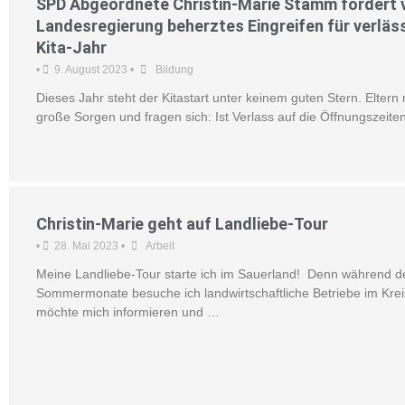
SPD Abgeordnete Christin-Marie Stamm fordert 
Landesregierung beherztes Eingreifen für verläs
Kita-Jahr
•
9. August 2023
•
Bildung
Dieses Jahr steht der Kitastart unter keinem guten Stern. Elter
große Sorgen und fragen sich: Ist Verlass auf die Öffnungszeit
Christin-Marie geht auf Landliebe-Tour
•
28. Mai 2023
•
Arbeit
Meine Landliebe-Tour starte ich im Sauerland! Denn während d
Sommermonate besuche ich landwirtschaftliche Betriebe im Kre
möchte mich informieren und …